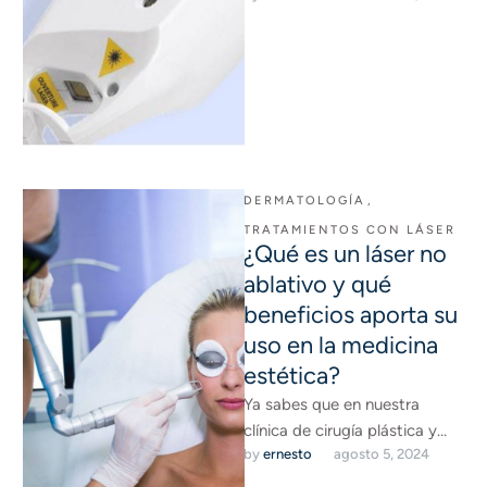
sufrido un accidente …
DERMATOLOGÍA
,
TRATAMIENTOS CON LÁSER
¿Qué es un láser no
ablativo y qué
beneficios aporta su
uso en la medicina
estética?
Ya sabes que en nuestra
clínica de cirugía plástica y
by 
ernesto
agosto 5, 2024
reparadora realizamos
diferentes terapias y