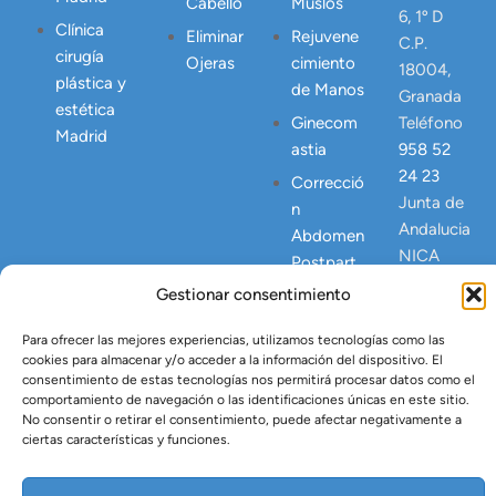
Cabello
Muslos
6, 1º D
Clínica
Eliminar
Rejuvene
C.P.
cirugía
Ojeras
cimiento
18004,
plástica y
de Manos
Granada
estética
Ginecom
Teléfono
Madrid
astia
958 52
24 23
Correcció
Junta de
n
Andalucia
Abdomen
NICA
Postpart
23445
o
Gestionar consentimiento
Lipo
Para ofrecer las mejores experiencias, utilizamos tecnologías como las
Vaser
cookies para almacenar y/o acceder a la información del dispositivo. El
Tratamien
consentimiento de estas tecnologías nos permitirá procesar datos como el
comportamiento de navegación o las identificaciones únicas en este sitio.
to Argón
No consentir o retirar el consentimiento, puede afectar negativamente a
Plasma
ciertas características y funciones.