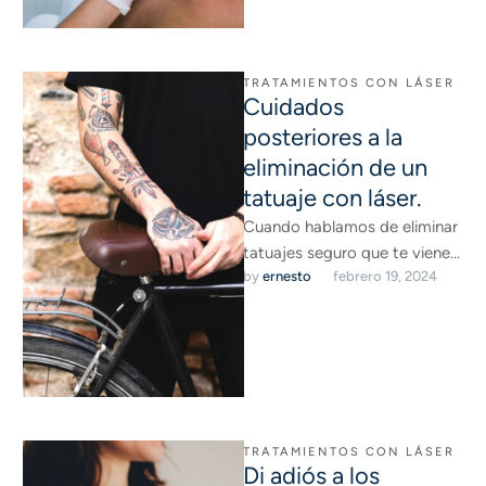
tratamientos con láser. …
TRATAMIENTOS CON LÁSER
Cuidados
posteriores a la
eliminación de un
tatuaje con láser.
Cuando hablamos de eliminar
tatuajes seguro que te vienen
by 
ernesto
febrero 19, 2024
a la cabeza esas personas
que, en su día, …
TRATAMIENTOS CON LÁSER
Di adiós a los