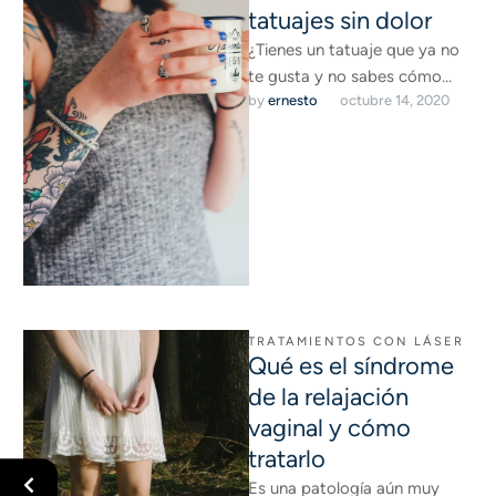
tatuajes sin dolor
¿Tienes un tatuaje que ya no
te gusta y no sabes cómo
by 
ernesto
octubre 14, 2020
eliminarlo? Te contamos qué
es el …
TRATAMIENTOS CON LÁSER
Qué es el síndrome
de la relajación
vaginal y cómo
tratarlo
Es una patología aún muy