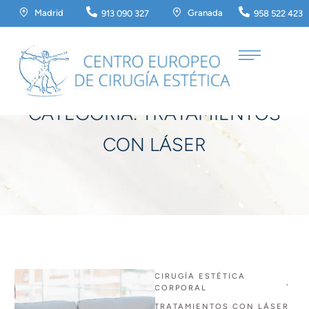
Madrid
Granada
913 090 327
958 522 423
Home
/
Tratamientos con láser
CATEGORÍA:
TRATAMIENTOS
CON LÁSER
CIRUGÍA ESTÉTICA 
,
CORPORAL
TRATAMIENTOS CON LÁSER