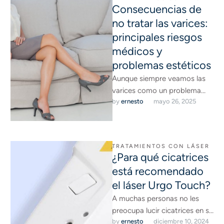
Consecuencias de
no tratar las varices:
principales riesgos
médicos y
problemas estéticos
Aunque siempre veamos las
varices como un problema
by 
ernesto
mayo 26, 2025
estético que impide que las
piernas luzcan más bonitas y
…
TRATAMIENTOS CON LÁSER
¿Para qué cicatrices
está recomendado
el láser Urgo Touch?
A muchas personas no les
preocupa lucir cicatrices en su
by 
ernesto
diciembre 10, 2024
cuerpo. Ya sea por haber