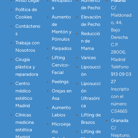
Aviso Legal
Rinoplasti
Aumento
Madrid
a
de Pecho
C/
Política de
Maldonad
Cookies
Aumento
Elevación
o, 44,
de
de Pecho
Contácteno
Bajo
Mentón y
s
Reducció
Derecha
Pómulos
n de
Trabaja con
C.P.
Parpados
Mama
Nosotros
28006,
Lifting
Varices
Cirugía
Madrid
Cervico-
plástica y
Liposucci
Teléfono
Facial
reparadora
ón
913 09 03
Peelings
27
Centro
Liposucci
Inscripto
médico
Orejas en
ón
con el
estético
Asa
Ultrasóni
número
Madrid
ca
Aumento
CS4665
Clínicas
Labios
Lifting de
Granada
medicina
Brazos
Microinje
C/
estética
rto
Lifting de
Neptuno,
Madrid