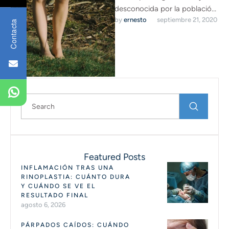
desconocida por la población
by 
ernesto
septiembre 21, 2020
pero, con los expertos y los
Contacta
tratamientos adecuados,
tiene …
Featured Posts
INFLAMACIÓN TRAS UNA
RINOPLASTIA: CUÁNTO DURA
Y CUÁNDO SE VE EL
RESULTADO FINAL
agosto 6, 2026
PÁRPADOS CAÍDOS: CUÁNDO