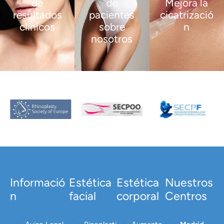
de
de
Mejora la
resultados
pacientes
cicatrizació
clínicos
sobre
n
nosotros
VER
VER
MÁS
MÁS
VER
MÁS
Informació
Estética
Estética
Nuestros
n
facial
corporal
Centros