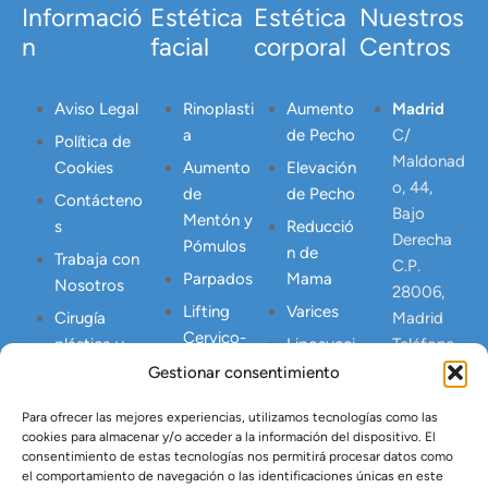
Informació
Estética
Estética
Nuestros
n
facial
corporal
Centros
Aviso Legal
Rinoplasti
Aumento
Madrid
a
de Pecho
C/
Política de
Maldonad
Cookies
Aumento
Elevación
o, 44,
de
de Pecho
Contácteno
Bajo
Mentón y
s
Reducció
Derecha
Pómulos
n de
Trabaja con
C.P.
Parpados
Mama
Nosotros
28006,
Lifting
Varices
Cirugía
Madrid
Cervico-
plástica y
Liposucci
Teléfono
Facial
reparadora
ón
913 09 03
Gestionar consentimiento
Peelings
27
Centro
Liposucci
Para ofrecer las mejores experiencias, utilizamos tecnologías como las
Inscripto
médico
Orejas en
ón
cookies para almacenar y/o acceder a la información del dispositivo. El
con el
estético
Asa
Ultrasóni
consentimiento de estas tecnologías nos permitirá procesar datos como
número
el comportamiento de navegación o las identificaciones únicas en este
Madrid
ca
Aumento