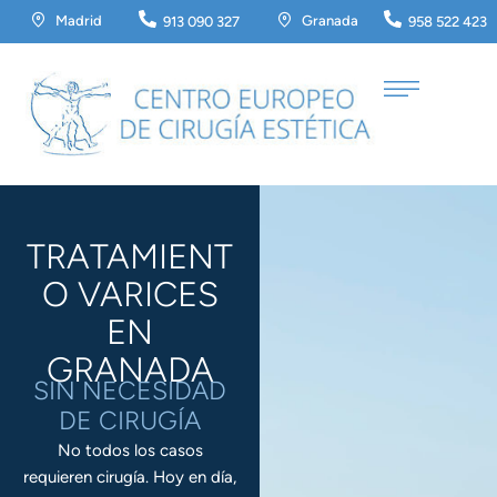
Madrid
Granada
913 090 327
958 522 423
TRATAMIENT
O VARICES
EN
GRANADA
SIN NECESIDAD
DE CIRUGÍA
No todos los casos
requieren cirugía. Hoy en día,