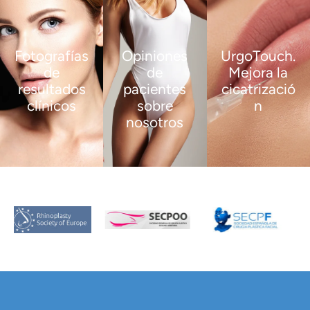
Fotografías
Opiniones
UrgoTouch.
de
de
Mejora la
resultados
pacientes
cicatrizació
clínicos
sobre
n
nosotros
VER
VER
MÁS
MÁS
VER
MÁS