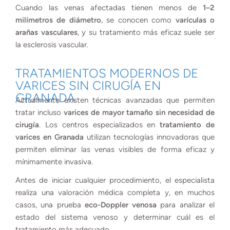
Cuando las venas afectadas tienen menos de
1–2
milímetros de diámetro
, se conocen como
varículas o
arañas vasculares
, y su tratamiento más eficaz suele ser
la esclerosis vascular.
TRATAMIENTOS MODERNOS DE
VARICES SIN CIRUGÍA EN
GRANADA
Actualmente existen técnicas avanzadas que permiten
tratar incluso
varices de mayor tamaño sin necesidad de
cirugía
. Los centros especializados en
tratamiento de
varices en Granada
utilizan tecnologías innovadoras que
permiten eliminar las venas visibles de forma eficaz y
mínimamente invasiva.
Antes de iniciar cualquier procedimiento, el especialista
realiza una valoración médica completa y, en muchos
casos, una prueba
eco-Doppler venosa
para analizar el
estado del sistema venoso y determinar cuál es el
tratamiento más adecuado.