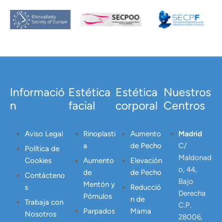
Informació
Estética
Estética
Nuestros
n
facial
corporal
Centros
Aviso Legal
Rinoplasti
Aumento
Madrid
a
de Pecho
C/
Política de
Maldonad
Cookies
Aumento
Elevación
o, 44,
de
de Pecho
Contácteno
Bajo
Mentón y
s
Reducció
Derecha
Pómulos
n de
Trabaja con
C.P.
Parpados
Mama
Nosotros
28006,