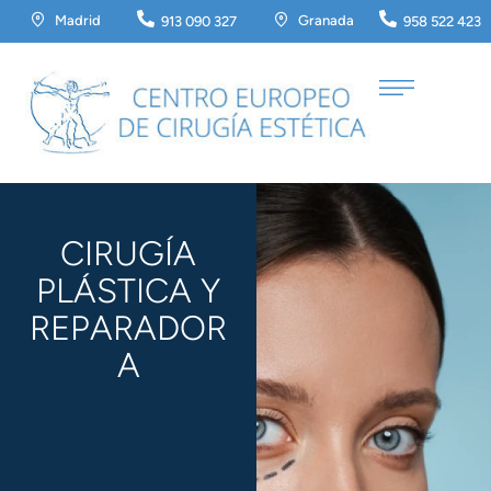
Madrid
Granada
913 090 327
958 522 423
CIRUGÍA
PLÁSTICA Y
REPARADOR
A