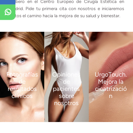
Barbero en el Centro Europeo de Cirugía Estética en
Madrid. Pide tu primera cita con nosotros e iniciaremos
juntos el camino hacia la mejora de su salud y bienestar.
Fotografías
Opiniones
UrgoTouch.
de
de
Mejora la
resultados
pacientes
cicatrizació
clínicos
sobre
n
nosotros
VER
VER
MÁS
MÁS
VER
MÁS