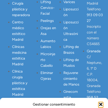
Lifting
Varices
Cirugía
Madrid
Cervico-
plástica y
Liposucci
Teléfono
Facial
reparadora
ón
913 09 03
Peelings
27
Centro
Liposucci
Inscripto
médico
Orejas en
ón
con el
estético
Asa
Ultrasóni
número
Madrid
ca
Aumento
CS4665
Clínicas
Labios
Lifting de
Granada
medicina
Brazos
Microinje
C/
estética
rto
Lifting de
Neptuno,
Madrid
Cabello
Muslos
6, 1º D
Clínica
Eliminar
Rejuvene
C.P.
cirugía
Ojeras
cimiento
18004,
plástica y
de Manos
Granada
estética
Ginecom
Teléfono
Madrid
astia
958 52
24 23
Gestionar consentimiento
Correcció