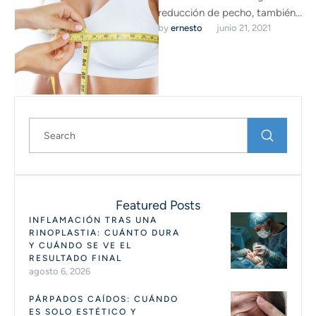
reducción de pecho, también
by 
ernesto
junio 21, 2021
llamada mamoplastia de
reducción, despierta ciertas
dudas entre las …
Featured Posts
INFLAMACIÓN TRAS UNA
RINOPLASTIA: CUÁNTO DURA
Y CUÁNDO SE VE EL
RESULTADO FINAL
agosto 6, 2026
PÁRPADOS CAÍDOS: CUÁNDO
ES SOLO ESTÉTICO Y