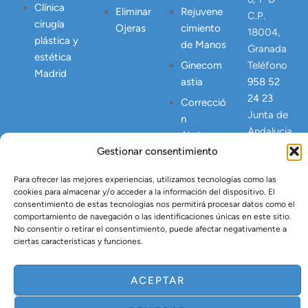
Clínica
Eliminar
Rejuvene
C.P.
cirugía
Ojeras
cimiento
18004,
plástica y
de Manos
Granada
estética
Ginecom
Teléfono
Madrid
astia
958 52
24 23
Correcció
Junta de
n
Andalucia
Abdomen
NICA
Gestionar consentimiento
Postpart
23445
o
Para ofrecer las mejores experiencias, utilizamos tecnologías como las
Lipo
cookies para almacenar y/o acceder a la información del dispositivo. El
Vaser
consentimiento de estas tecnologías nos permitirá procesar datos como el
comportamiento de navegación o las identificaciones únicas en este sitio.
Tratamien
No consentir o retirar el consentimiento, puede afectar negativamente a
to Argón
ciertas características y funciones.
Plasma
ACEPTAR