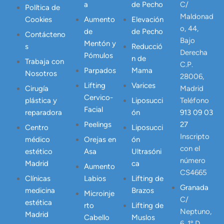
a
de Pecho
C/
Política de
Maldonad
Cookies
Aumento
Elevación
o, 44,
de
de Pecho
Contácteno
Bajo
Mentón y
s
Reducció
Derecha
Pómulos
n de
Trabaja con
C.P.
Parpados
Mama
Nosotros
28006,
Lifting
Varices
Cirugía
Madrid
Cervico-
plástica y
Liposucci
Teléfono
Facial
reparadora
ón
913 09 03
Peelings
27
Centro
Liposucci
Inscripto
médico
Orejas en
ón
con el
estético
Asa
Ultrasóni
número
Madrid
ca
Aumento
CS4665
Clínicas
Labios
Lifting de
Granada
medicina
Brazos
Microinje
C/
estética
rto
Lifting de
Neptuno,
Madrid
Cabello
Muslos
6, 1º D