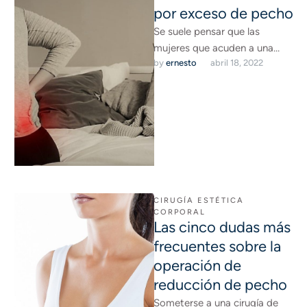
por exceso de pecho
Se suele pensar que las
mujeres que acuden a una
by 
ernesto
abril 18, 2022
clínica de cirugía plástica y
estética en Madrid …
CIRUGÍA ESTÉTICA 
CORPORAL
Las cinco dudas más
frecuentes sobre la
operación de
reducción de pecho
Someterse a una cirugía de