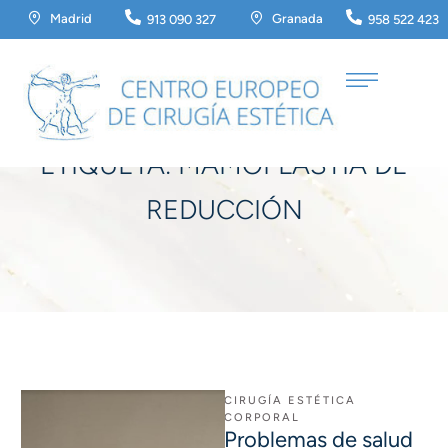
Madrid
Granada
913 090 327
958 522 423
Home
/
mamoplastia de reducción
ETIQUETA:
MAMOPLASTIA DE
REDUCCIÓN
CIRUGÍA ESTÉTICA 
CORPORAL
Problemas de salud