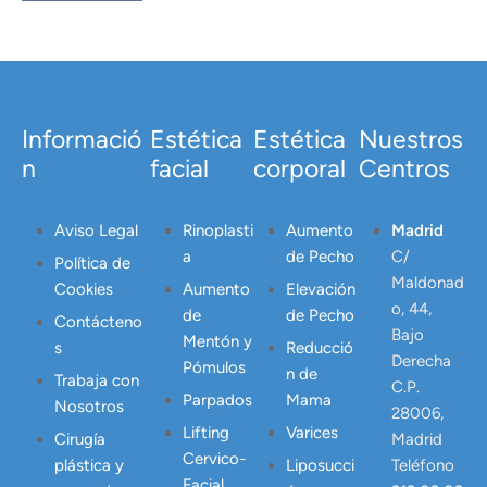
Informació
Estética
Estética
Nuestros
n
facial
corporal
Centros
Aviso Legal
Rinoplasti
Aumento
Madrid
a
de Pecho
C/
Política de
Maldonad
Cookies
Aumento
Elevación
o, 44,
de
de Pecho
Contácteno
Bajo
Mentón y
s
Reducció
Derecha
Pómulos
n de
Trabaja con
C.P.
Parpados
Mama
Nosotros
28006,
Lifting
Varices
Cirugía
Madrid
Cervico-
plástica y
Liposucci
Teléfono
Facial