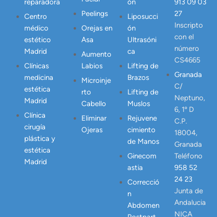
reparadora
ón
913 09 03
Peelings
27
Centro
Liposucci
Inscripto
médico
Orejas en
ón
con el
estético
Asa
Ultrasóni
número
Madrid
ca
Aumento
CS4665
Clínicas
Labios
Lifting de
Granada
medicina
Brazos
Microinje
C/
estética
rto
Lifting de
Neptuno,
Madrid
Cabello
Muslos
6, 1º D
Clínica
Eliminar
Rejuvene
C.P.
cirugía
Ojeras
cimiento
18004,
plástica y
de Manos
Granada
estética
Ginecom
Teléfono
Madrid
astia
958 52
24 23
Correcció
Junta de
n
Andalucia
Abdomen
NICA
Postpart