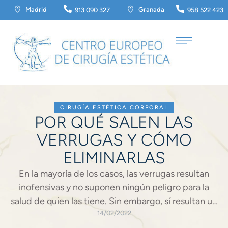
Madrid
Granada
913 090 327
958 522 423
CIRUGÍA ESTÉTICA CORPORAL
POR QUÉ SALEN LAS
VERRUGAS Y CÓMO
ELIMINARLAS
En la mayoría de los casos, las verrugas resultan
inofensivas y no suponen ningún peligro para la
salud de quien las tiene. Sin embargo, sí resultan un
tanto antiestéticas, especialmente si son muy
14/02/2022