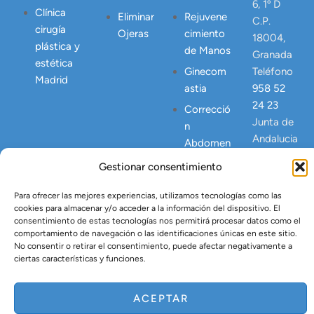
6, 1º D
Clínica
Eliminar
Rejuvene
C.P.
cirugía
Ojeras
cimiento
18004,
plástica y
de Manos
Granada
estética
Ginecom
Teléfono
Madrid
astia
958 52
24 23
Correcció
Junta de
n
Andalucia
Abdomen
NICA
Postpart
Gestionar consentimiento
23445
o
Para ofrecer las mejores experiencias, utilizamos tecnologías como las
Lipo
cookies para almacenar y/o acceder a la información del dispositivo. El
Vaser
consentimiento de estas tecnologías nos permitirá procesar datos como el
comportamiento de navegación o las identificaciones únicas en este sitio.
Tratamien
No consentir o retirar el consentimiento, puede afectar negativamente a
to Argón
ciertas características y funciones.
Plasma
ACEPTAR