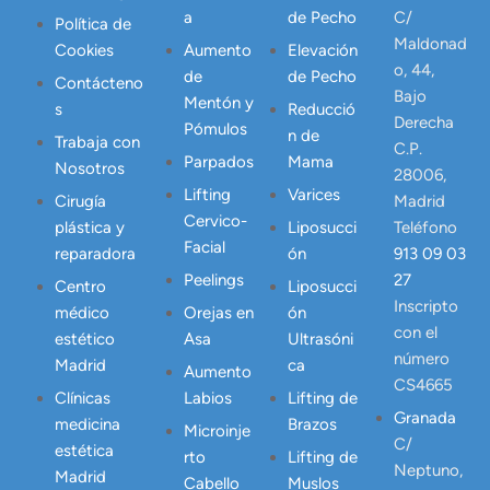
a
de Pecho
C/
Política de
Maldonad
Cookies
Aumento
Elevación
o, 44,
de
de Pecho
Contácteno
Bajo
Mentón y
s
Reducció
Derecha
Pómulos
n de
Trabaja con
C.P.
Parpados
Mama
Nosotros
28006,
Lifting
Varices
Cirugía
Madrid
Cervico-
plástica y
Liposucci
Teléfono
Facial
reparadora
ón
913 09 03
Peelings
27
Centro
Liposucci
Inscripto
médico
Orejas en
ón
con el
estético
Asa
Ultrasóni
número
Madrid
ca
Aumento
CS4665
Clínicas
Labios
Lifting de
Granada
medicina
Brazos
Microinje
C/
estética
rto
Lifting de
Neptuno,
Madrid
Cabello
Muslos