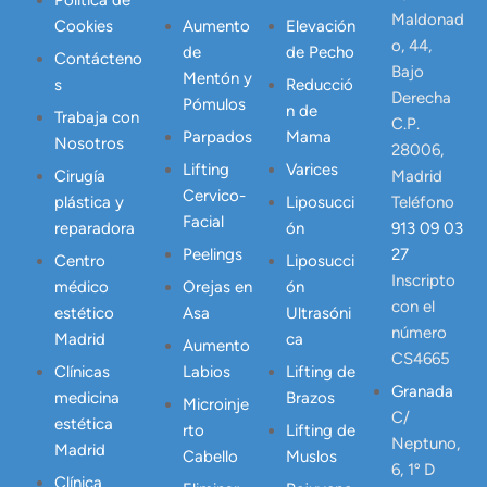
Maldonad
Cookies
Aumento
Elevación
o, 44,
de
de Pecho
Contácteno
Bajo
Mentón y
s
Reducció
Derecha
Pómulos
n de
Trabaja con
C.P.
Parpados
Mama
Nosotros
28006,
Lifting
Varices
Cirugía
Madrid
Cervico-
plástica y
Liposucci
Teléfono
Facial
reparadora
ón
913 09 03
Peelings
27
Centro
Liposucci
Inscripto
médico
Orejas en
ón
con el
estético
Asa
Ultrasóni
número
Madrid
ca
Aumento
CS4665
Clínicas
Labios
Lifting de
Granada
medicina
Brazos
Microinje
C/
estética
rto
Lifting de
Neptuno,
Madrid
Cabello
Muslos
6, 1º D
Clínica