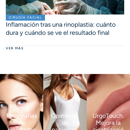
CIRUGÍA FACIAL
Inflamación tras una rinoplastia: cuánto
dura y cuándo se ve el resultado final
VER MÁS
Fotografías
Opiniones
UrgoTouch.
de
de
Mejora la
resultados
pacientes
cicatrizació