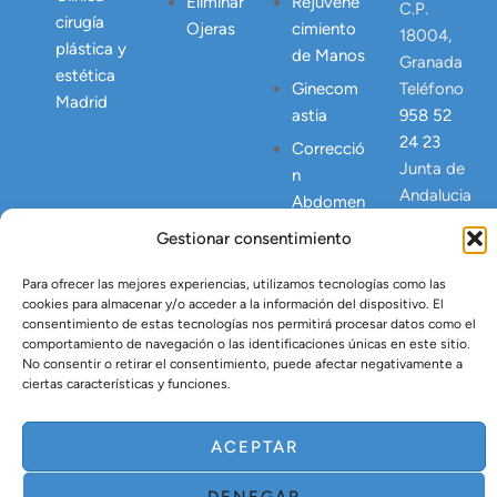
Eliminar
Rejuvene
C.P.
cirugía
Ojeras
cimiento
18004,
plástica y
de Manos
Granada
estética
Ginecom
Teléfono
Madrid
astia
958 52
24 23
Correcció
Junta de
n
Andalucia
Abdomen
NICA
Postpart
Gestionar consentimiento
23445
o
Para ofrecer las mejores experiencias, utilizamos tecnologías como las
Lipo
cookies para almacenar y/o acceder a la información del dispositivo. El
Vaser
consentimiento de estas tecnologías nos permitirá procesar datos como el
comportamiento de navegación o las identificaciones únicas en este sitio.
Tratamien
No consentir o retirar el consentimiento, puede afectar negativamente a
to Argón
ciertas características y funciones.
Plasma
ACEPTAR
DENEGAR