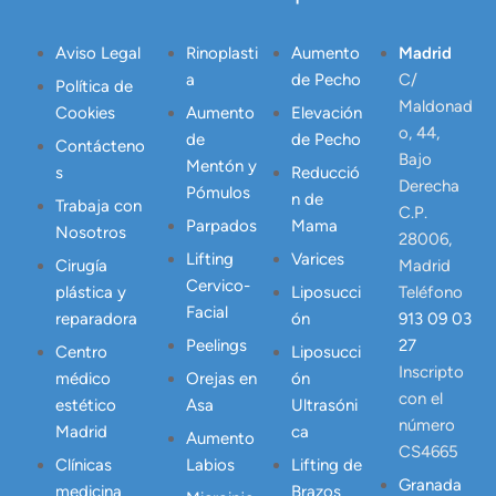
Aviso Legal
Rinoplasti
Aumento
Madrid
a
de Pecho
C/
Política de
Maldonad
Cookies
Aumento
Elevación
o, 44,
de
de Pecho
Contácteno
Bajo
Mentón y
s
Reducció
Derecha
Pómulos
n de
Trabaja con
C.P.
Parpados
Mama
Nosotros
28006,
Lifting
Varices
Cirugía
Madrid
Cervico-
plástica y
Liposucci
Teléfono
Facial
reparadora
ón
913 09 03
Peelings
27
Centro
Liposucci
Inscripto
médico
Orejas en
ón
con el
estético
Asa
Ultrasóni
número
Madrid
ca
Aumento
CS4665
Clínicas
Labios
Lifting de
Granada
medicina
Brazos