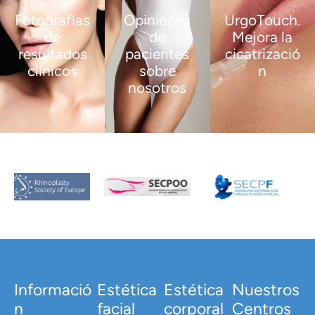
Fotografías
Opiniones
UrgoTouch.
de
de
Mejora la
resultados
pacientes
cicatrizació
clínicos
sobre
n
nosotros
VER
VER
MÁS
MÁS
VER
MÁS
Informació
Estética
Estética
Nuestros
n
facial
corporal
Centros