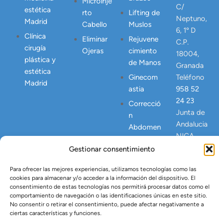
Microinje
C/
estética
rto
Lifting de
Neptuno,
Madrid
Cabello
Muslos
6, 1º D
Clínica
Eliminar
Rejuvene
C.P.
cirugía
Ojeras
cimiento
18004,
plástica y
de Manos
Granada
estética
Ginecom
Teléfono
Madrid
astia
958 52
24 23
Correcció
Junta de
n
Andalucia
Abdomen
NICA
Postpart
23445
Gestionar consentimiento
o
Lipo
Para ofrecer las mejores experiencias, utilizamos tecnologías como las
Vaser
cookies para almacenar y/o acceder a la información del dispositivo. El
consentimiento de estas tecnologías nos permitirá procesar datos como el
Tratamien
comportamiento de navegación o las identificaciones únicas en este sitio.
to Argón
No consentir o retirar el consentimiento, puede afectar negativamente a
ciertas características y funciones.
Plasma