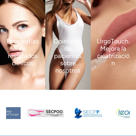
Fotografías
Opiniones
UrgoTouch.
de
de
Mejora la
resultados
pacientes
cicatrizació
clínicos
sobre
n
nosotros
VER
VER
MÁS
MÁS
VER
MÁS