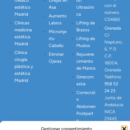
médico
Orejas en
ón
con el
estético
Asa
Ultrasóni
número
Madrid
ca
Aumento
CS4665
Clínicas
Labios
Lifting de
Granada
medicina
Brazos
Microinje
C/
estética
rto
Lifting de
Neptuno,
Madrid
Cabello
Muslos
6, 1º D
Clínica
Eliminar
Rejuvene
C.P.
cirugía
Ojeras
cimiento
18004,
plástica y
de Manos
Granada
estética
Ginecom
Teléfono
Madrid
astia
958 52
24 23
Correcció
Junta de
n
Andalucia
Abdomen
NICA
Postpart
23445
o
Gestionar consentimiento
Lipo