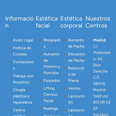
Informació
Estética
Estética
Nuestros
n
facial
corporal
Centros
Aviso Legal
Rinoplasti
Aumento
Madrid
a
de Pecho
C/
Política de
Maldonad
Cookies
Aumento
Elevación
o, 44,
de
de Pecho
Contácteno
Bajo
Mentón y
s
Reducció
Derecha
Pómulos
n de
Trabaja con
C.P.
Parpados
Mama
Nosotros
28006,
Lifting
Varices
Cirugía
Madrid
Cervico-
plástica y
Liposucci
Teléfono
Facial
reparadora
ón
913 09 03
Peelings
27
Centro
Liposucci
Inscripto