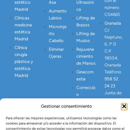
con el
estético
Asa
Ultrasóni
número
Madrid
ca
Aumento
CS4665
Clínicas
Labios
Lifting de
Granada
medicina
Brazos
Microinje
C/
estética
rto
Lifting de
Neptuno,
Madrid
Cabello
Muslos
6, 1º D
Clínica
Eliminar
Rejuvene
C.P.
cirugía
Ojeras
cimiento
18004,
plástica y
de Manos
Granada
estética
Ginecom
Teléfono
Madrid
astia
958 52
24 23
Correcció
Junta de
n
Andalucia
Abdomen
Gestionar consentimiento
NICA
Postpart
23445
o
Para ofrecer las mejores experiencias, utilizamos tecnologías como las
cookies para almacenar y/o acceder a la información del dispositivo. El
Lipo
consentimiento de estas tecnologías nos permitirá procesar datos como el