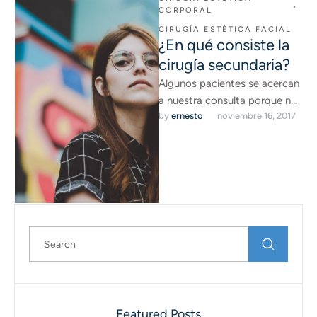
,
CORPORAL
CIRUGÍA ESTÉTICA FACIAL
¿En qué consiste la
cirugía secundaria?
Algunos pacientes se acercan
a nuestra consulta porque no
by 
ernesto
noviembre 16, 2017
están satisfechos con los
resultados obtenidos con las
intervenciones …
Featured Posts