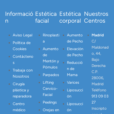
Informació
Estética
Estética
Nuestros
n
facial
corporal
Centros
Aviso Legal
Rinoplasti
Aumento
Madrid
a
de Pecho
C/
Política de
Maldonad
Cookies
Aumento
Elevación
o, 44,
de
de Pecho
Contácteno
Bajo
Mentón y
s
Reducció
Derecha
Pómulos
n de
Trabaja con
C.P.
Parpados
Mama
Nosotros
28006,
Lifting
Varices
Cirugía
Madrid
Cervico-
plástica y
Liposucci
Teléfono
Facial
reparadora
ón
913 09 03
Peelings
27
Centro
Liposucci
Inscripto
médico
Orejas en
ón