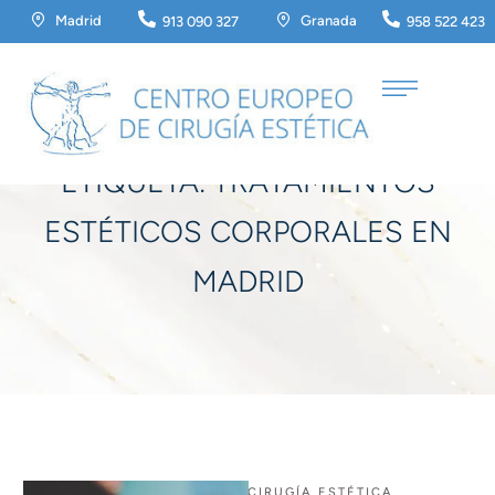
Madrid
Granada
913 090 327
958 522 423
Home
/
tratamientos estéticos corporales en madrid
ETIQUETA:
TRATAMIENTOS
ESTÉTICOS CORPORALES EN
MADRID
CIRUGÍA ESTÉTICA 