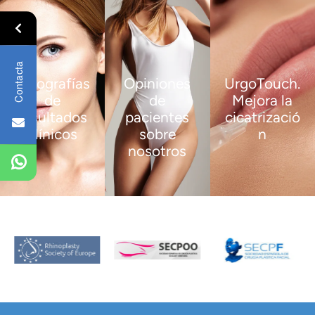
Contacta
Fotografías
Opiniones
UrgoTouch.
de
de
Mejora la
resultados
pacientes
cicatrizació
clínicos
sobre
n
nosotros
VER
VER
MÁS
MÁS
VER
MÁS