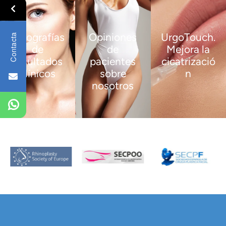
Fotografías
Opiniones
UrgoTouch.
Contacta
de
de
Mejora la
resultados
pacientes
cicatrizació
clínicos
sobre
n
nosotros
VER
VER
MÁS
MÁS
VER
MÁS