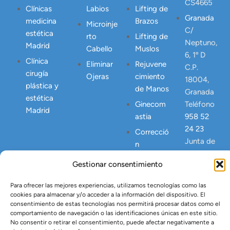
CS4665
Clínicas
Labios
Lifting de
Granada
medicina
Brazos
Microinje
C/
estética
rto
Lifting de
Neptuno,
Madrid
Cabello
Muslos
6, 1º D
Clínica
Eliminar
Rejuvene
C.P.
cirugía
Ojeras
cimiento
18004,
plástica y
de Manos
Granada
estética
Ginecom
Teléfono
Madrid
astia
958 52
24 23
Correcció
Junta de
n
Andalucia
Abdomen
Gestionar consentimiento
NICA
Postpart
23445
o
Para ofrecer las mejores experiencias, utilizamos tecnologías como las
cookies para almacenar y/o acceder a la información del dispositivo. El
Lipo
consentimiento de estas tecnologías nos permitirá procesar datos como el
Vaser
comportamiento de navegación o las identificaciones únicas en este sitio.
No consentir o retirar el consentimiento, puede afectar negativamente a
Tratamien