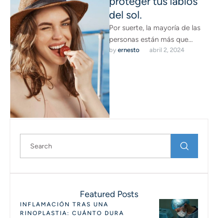
proteger tus labios
del sol.
Por suerte, la mayoría de las
personas están más que
by 
ernesto
abril 2, 2024
sensibilizadas con los terribles
efectos de la incidencia …
Featured Posts
INFLAMACIÓN TRAS UNA
RINOPLASTIA: CUÁNTO DURA