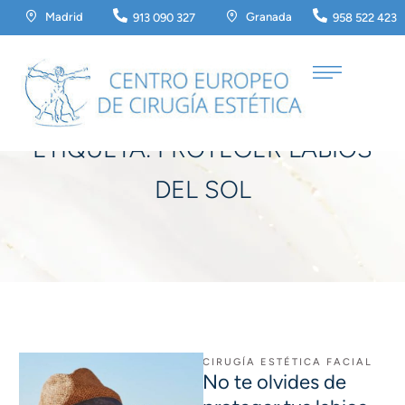
Madrid
Granada
913 090 327
958 522 423
Home
/
proteger labios del sol
ETIQUETA:
PROTEGER LABIOS
DEL SOL
CIRUGÍA ESTÉTICA FACIAL
No te olvides de