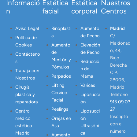
Informació
Estética
Estética
Nuestros
n
facial
corporal
Centros
Aviso Legal
Rinoplasti
Aumento
Madrid
a
de Pecho
C/
Política de
Maldonad
Cookies
Aumento
Elevación
o, 44,
de
de Pecho
Contácteno
Bajo
Mentón y
s
Reducció
Derecha
Pómulos
n de
Trabaja con
C.P.
Parpados
Mama
Nosotros
28006,
Lifting
Varices
Cirugía
Madrid
Cervico-
plástica y
Liposucci
Teléfono
Facial
reparadora
ón
913 09 03
Peelings
27
Centro
Liposucci
Inscripto
médico
Orejas en
ón
con el
estético
Asa
Ultrasóni
número
Madrid
ca
Aumento