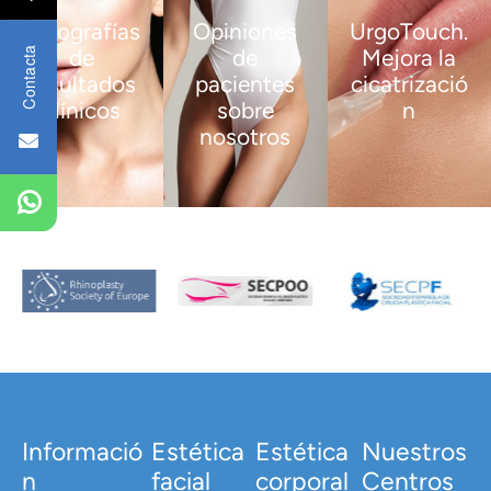
Fotografías
Opiniones
UrgoTouch.
de
de
Mejora la
Contacta
resultados
pacientes
cicatrizació
clínicos
sobre
n
nosotros
VER
VER
MÁS
MÁS
VER
MÁS
Informació
Estética
Estética
Nuestros
n
facial
corporal
Centros