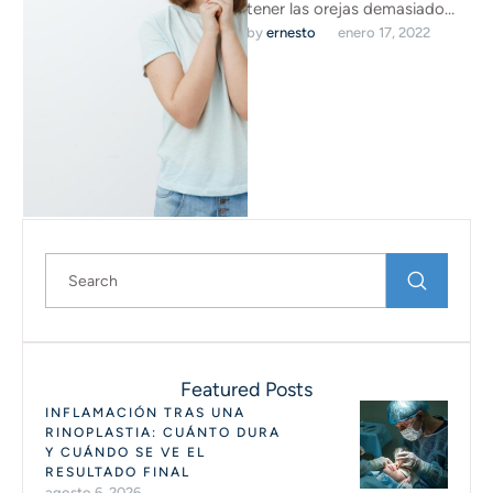
tener las orejas demasiado
by 
ernesto
enero 17, 2022
grandes y separadas del
rostro quizás ya no te …
Featured Posts
INFLAMACIÓN TRAS UNA
RINOPLASTIA: CUÁNTO DURA
Y CUÁNDO SE VE EL
RESULTADO FINAL
agosto 6, 2026