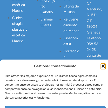
Microinje
C/
estética
rto
Lifting de
Neptuno,
Madrid
Cabello
Muslos
6, 1º D
Clínica
Eliminar
Rejuvene
C.P.
cirugía
Ojeras
cimiento
18004,
plástica y
de Manos
Granada
estética
Ginecom
Teléfono
Madrid
astia
958 52
24 23
Correcció
Junta de
n
Andalucia
Abdomen
Gestionar consentimiento
NICA
Postpart
23445
o
Para ofrecer las mejores experiencias, utilizamos tecnologías como las
cookies para almacenar y/o acceder a la información del dispositivo. El
Lipo
consentimiento de estas tecnologías nos permitirá procesar datos como el
Vaser
comportamiento de navegación o las identificaciones únicas en este sitio.
No consentir o retirar el consentimiento, puede afectar negativamente a
Tratamien
ciertas características y funciones.
to Argón
Plasma