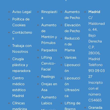
Aviso Legal
Rinoplasti
Aumento
Madrid
a
de Pecho
C/
Política de
Maldonad
Cookies
Aumento
Elevación
o, 44,
de
de Pecho
Contácteno
Bajo
Mentón y
s
Reducció
Derecha
Pómulos
n de
Trabaja con
C.P.
Parpados
Mama
Nosotros
28006,
Lifting
Varices
Cirugía
Madrid
Cervico-
plástica y
Liposucci
Teléfono
Facial
reparadora
ón
913 09 03
Peelings
27
Centro
Liposucci
Inscripto
médico
Orejas en
ón
con el
estético
Asa
Ultrasóni
número
Madrid
ca
Aumento
CS4665
Clínicas
Labios
Lifting de
Granada
medicina
Brazos