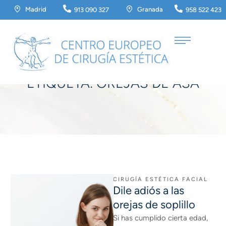
Madrid
Granada
913 090 327
958 522 423
Home
/
orejas de asa
ETIQUETA:
OREJAS DE ASA
CIRUGÍA ESTÉTICA FACIAL
Dile adiós a las
orejas de soplillo
Si has cumplido cierta edad,