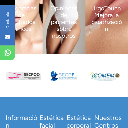
Fotografías
Opiniones
UrgoTouch.
de
de
Mejora la
Contacta
resultados
pacientes
cicatrizació
clínicos
sobre
n
nosotros
VER
VER
MÁS
MÁS
VER
MÁS
Informació
Estética
Estética
Nuestros
n
facial
corporal
Centros