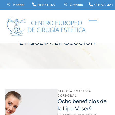
Madrid
Granada
913 090 327
958 522 423
Home
/
liposucion
ETIQUETA:
LIPOSUCION
CIRUGÍA ESTÉTICA 
CORPORAL
Ocho beneficios de
la Lipo Vaser®