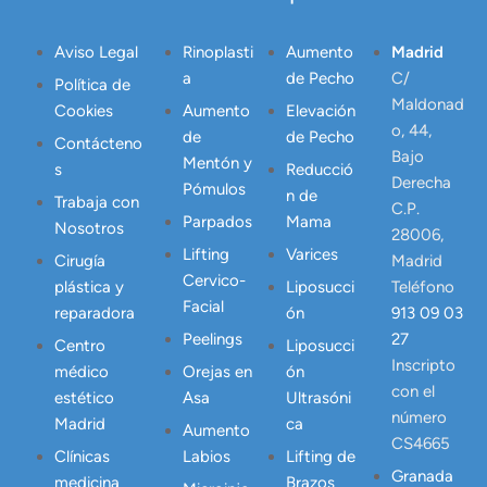
Aviso Legal
Rinoplasti
Aumento
Madrid
a
de Pecho
C/
Política de
Maldonad
Cookies
Aumento
Elevación
o, 44,
de
de Pecho
Contácteno
Bajo
Mentón y
s
Reducció
Derecha
Pómulos
n de
Trabaja con
C.P.
Parpados
Mama
Nosotros
28006,
Lifting
Varices
Cirugía
Madrid
Cervico-
plástica y
Liposucci
Teléfono
Facial
reparadora
ón
913 09 03
Peelings
27
Centro
Liposucci
Inscripto
médico
Orejas en
ón
con el
estético
Asa
Ultrasóni
número
Madrid
ca
Aumento
CS4665
Clínicas
Labios
Lifting de
Granada
medicina
Brazos