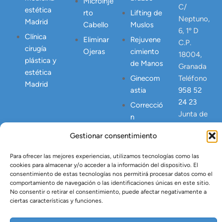
Microinje
C/
estética
rto
Lifting de
Neptuno,
Madrid
Cabello
Muslos
6, 1º D
Clínica
Eliminar
Rejuvene
C.P.
cirugía
Ojeras
cimiento
18004,
plástica y
de Manos
Granada
estética
Ginecom
Teléfono
Madrid
astia
958 52
24 23
Correcció
Junta de
n
Andalucia
Abdomen
Gestionar consentimiento
NICA
Postpart
23445
o
Para ofrecer las mejores experiencias, utilizamos tecnologías como las
cookies para almacenar y/o acceder a la información del dispositivo. El
Lipo
consentimiento de estas tecnologías nos permitirá procesar datos como el
Vaser
comportamiento de navegación o las identificaciones únicas en este sitio.
No consentir o retirar el consentimiento, puede afectar negativamente a
Tratamien
ciertas características y funciones.
to Argón
Plasma