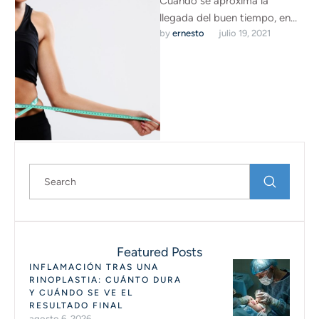
Cuando se aproxima la
llegada del buen tiempo, en
by 
ernesto
julio 19, 2021
nuestra clínica de cirugía
plástica y estética en Madrid
…
Featured Posts
INFLAMACIÓN TRAS UNA
RINOPLASTIA: CUÁNTO DURA
Y CUÁNDO SE VE EL
RESULTADO FINAL
agosto 6, 2026