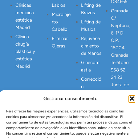
CS4665
Clínicas
Labios
Lifting de
Granada
medicina
Brazos
Microinje
C/
estética
rto
Lifting de
Neptuno,
Madrid
Cabello
Muslos
6, 1º D
Clínica
Eliminar
Rejuvene
C.P.
cirugía
Ojeras
cimiento
18004,
plástica y
de Manos
Granada
estética
Ginecom
Teléfono
Madrid
astia
958 52
24 23
Correcció
Junta de
n
Andalucia
Abdomen
Gestionar consentimiento
NICA
Postpart
23445
o
Para ofrecer las mejores experiencias, utilizamos tecnologías como las
cookies para almacenar y/o acceder a la información del dispositivo. El
Lipo
consentimiento de estas tecnologías nos permitirá procesar datos como el
Vaser
comportamiento de navegación o las identificaciones únicas en este sitio.
No consentir o retirar el consentimiento, puede afectar negativamente a
Tratamien