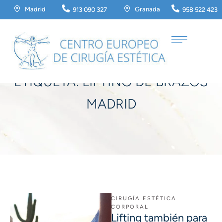
Madrid
Granada
913 090 327
958 522 423
Home
/
lifting de brazos madrid
ETIQUETA:
LIFTING DE BRAZOS
MADRID
CIRUGÍA ESTÉTICA 
CORPORAL
Lifting también para