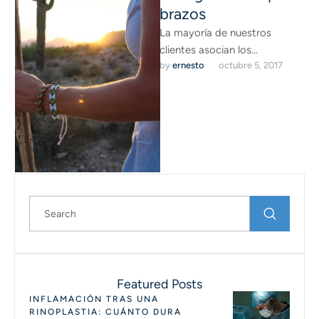
brazos
La mayoría de nuestros
clientes asocian los
by 
ernesto
octubre 5, 2017
tratamientos de lipoláser en
Madrid que realizamos en
nuestra clínica estética …
Featured Posts
INFLAMACIÓN TRAS UNA
RINOPLASTIA: CUÁNTO DURA