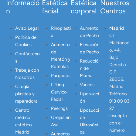
Informació
Estética
Estética
Nuestros
n
facial
corporal
Centros
Aviso Legal
Rinoplasti
Aumento
Madrid
a
de Pecho
C/
Política de
Maldonad
Cookies
Aumento
Elevación
o, 44,
de
de Pecho
Contácteno
Bajo
Mentón y
s
Reducció
Derecha
Pómulos
n de
Trabaja con
C.P.
Parpados
Mama
Nosotros
28006,
Lifting
Varices
Cirugía
Madrid
Cervico-
plástica y
Liposucci
Teléfono
Facial
reparadora
ón
913 09 03
Peelings
27
Centro
Liposucci
Inscripto
médico
Orejas en
ón
con el
estético
Asa
Ultrasóni
número
Madrid
ca
Aumento