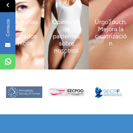
Fotografías
Opiniones
UrgoTouch.
Contacta
de
de
Mejora la
resultados
pacientes
cicatrizació
clínicos
sobre
n
nosotros
VER
VER
MÁS
MÁS
VER
MÁS