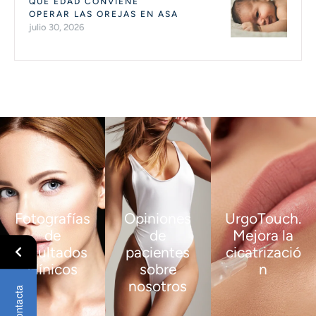
QUÉ EDAD CONVIENE
OPERAR LAS OREJAS EN ASA
julio 30, 2026
Fotografías
Opiniones
UrgoTouch.
de
de
Mejora la
resultados
pacientes
cicatrizació
clínicos
sobre
n
nosotros
Contacta
VER
VER
MÁS
MÁS
VER