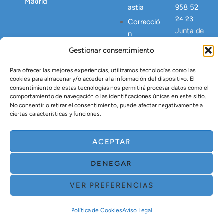
Madrid
astia
958 52
24 23
Correcció
Junta de
n
Andalucia
Abdomen
Gestionar consentimiento
NICA
Postpart
23445
o
Para ofrecer las mejores experiencias, utilizamos tecnologías como las
cookies para almacenar y/o acceder a la información del dispositivo. El
Lipo
consentimiento de estas tecnologías nos permitirá procesar datos como el
Vaser
comportamiento de navegación o las identificaciones únicas en este sitio.
No consentir o retirar el consentimiento, puede afectar negativamente a
Tratamien
ciertas características y funciones.
to Argón
Plasma
ACEPTAR
DENEGAR
VER PREFERENCIAS
Política de Cookies
Aviso Legal