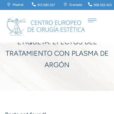
Madrid
Granada
913 090 327
958 522 423
Home
/
efectos del Tratamiento con plasma de argón
ETIQUETA:
EFECTOS DEL
TRATAMIENTO CON PLASMA DE
ARGÓN