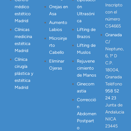
Inscripto
médico
Orejas en
ón
con el
estético
Asa
Ultrasóni
número
Madrid
ca
Aumento
CS4665
Clínicas
Labios
Lifting de
Granada
medicina
Brazos
Microinje
C/
estética
rto
Lifting de
Neptuno,
Madrid
Cabello
Muslos
6, 1º D
Clínica
Eliminar
Rejuvene
C.P.
cirugía
Ojeras
cimiento
18004,
plástica y
de Manos
Granada
estética
Ginecom
Teléfono
Madrid
astia
958 52
24 23
Correcció
Junta de
n
Andalucia
Abdomen
NICA
Postpart
23445
o