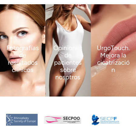
Fotografías
Opiniones
UrgoTouch.
de
de
Mejora la
resultados
pacientes
cicatrizació
clínicos
sobre
n
nosotros
VER
VER
MÁS
MÁS
VER
MÁS