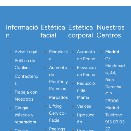
Informació
Estética
Estética
Nuestros
n
facial
corporal
Centros
Aviso Legal
Rinoplasti
Aumento
Madrid
a
de Pecho
C/
Política de
Maldonad
Cookies
Aumento
Elevación
o, 44,
de
de Pecho
Contácteno
Bajo
Mentón y
s
Reducció
Derecha
Pómulos
n de
Trabaja con
C.P.
Parpados
Mama
Nosotros
28006,
Lifting
Varices
Cirugía
Madrid
Cervico-
plástica y
Liposucci
Teléfono
Facial
reparadora
ón
913 09 03
Peelings
27
Centro
Liposucci