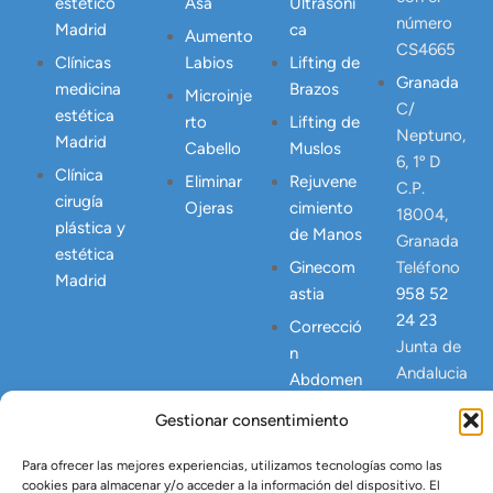
estético
Asa
Ultrasóni
número
Madrid
ca
Aumento
CS4665
Clínicas
Labios
Lifting de
Granada
medicina
Brazos
Microinje
C/
estética
rto
Lifting de
Neptuno,
Madrid
Cabello
Muslos
6, 1º D
Clínica
Eliminar
Rejuvene
C.P.
cirugía
Ojeras
cimiento
18004,
plástica y
de Manos
Granada
estética
Ginecom
Teléfono
Madrid
astia
958 52
24 23
Correcció
Junta de
n
Andalucia
Abdomen
NICA
Postpart
Gestionar consentimiento
23445
o
Lipo
Para ofrecer las mejores experiencias, utilizamos tecnologías como las
cookies para almacenar y/o acceder a la información del dispositivo. El
Vaser