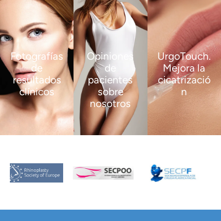
Fotografías
Opiniones
UrgoTouch.
de
de
Mejora la
resultados
pacientes
cicatrizació
clínicos
sobre
n
nosotros
VER
VER
MÁS
MÁS
VER
MÁS