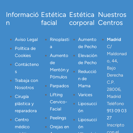
Informació
Estética
Estética
Nuestros
n
facial
corporal
Centros
Aviso Legal
Rinoplasti
Aumento
Madrid
a
de Pecho
C/
Política de
Maldonad
Cookies
Aumento
Elevación
o, 44,
de
de Pecho
Contácteno
Bajo
Mentón y
s
Reducció
Derecha
Pómulos
n de
Trabaja con
C.P.
Parpados
Mama
Nosotros
28006,
Lifting
Varices
Cirugía
Madrid
Cervico-
plástica y
Liposucci
Teléfono
Facial
reparadora
ón
913 09 03
Peelings
27
Centro
Liposucci
Inscripto
médico
Orejas en
ón
con el