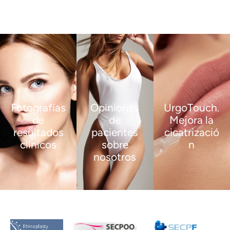
Fotografías
Opiniones
UrgoTouch.
de
de
Mejora la
resultados
pacientes
cicatrizació
clínicos
sobre
n
nosotros
VER
VER
MÁS
MÁS
VER
MÁS