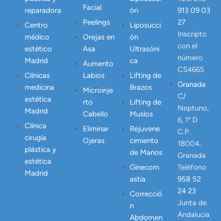
Facial
reparadora
ón
913 09 03
Peelings
27
Centro
Liposucci
Inscripto
médico
Orejas en
ón
con el
estético
Asa
Ultrasóni
número
Madrid
ca
Aumento
CS4665
Clínicas
Labios
Lifting de
Granada
medicina
Brazos
Microinje
C/
estética
rto
Lifting de
Neptuno,
Madrid
Cabello
Muslos
6, 1º D
Clínica
Eliminar
Rejuvene
C.P.
cirugía
Ojeras
cimiento
18004,
plástica y
de Manos
Granada
estética
Ginecom
Teléfono
Madrid
astia
958 52
24 23
Correcció
Junta de
n
Andalucia
Abdomen