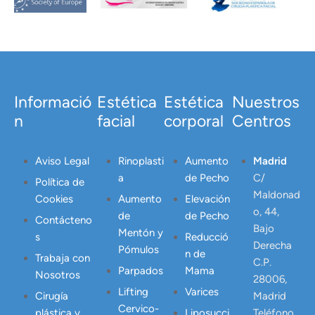
Informació
Estética
Estética
Nuestros
n
facial
corporal
Centros
Aviso Legal
Rinoplasti
Aumento
Madrid
a
de Pecho
C/
Política de
Maldonad
Cookies
Aumento
Elevación
o, 44,
de
de Pecho
Contácteno
Bajo
Mentón y
s
Reducció
Derecha
Pómulos
n de
Trabaja con
C.P.
Parpados
Mama
Nosotros
28006,
Lifting
Varices
Cirugía
Madrid
Cervico-
plástica y
Liposucci
Teléfono