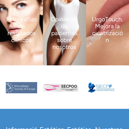
Fotografías
Opiniones
UrgoTouch.
de
de
Mejora la
resultados
pacientes
cicatrizació
clínicos
sobre
n
nosotros
VER
VER
MÁS
MÁS
VER
MÁS