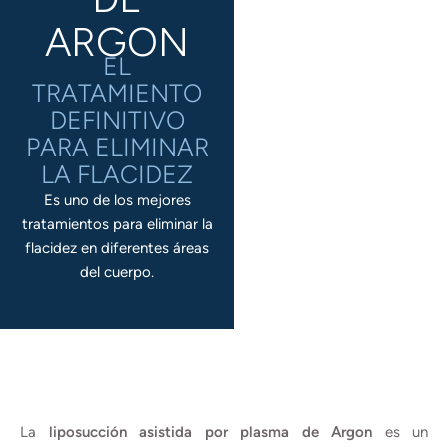
ARGON
EL
TRATAMIENTO
DEFINITIVO
PARA ELIMINAR
LA FLACIDEZ
Es uno de los mejores
tratamientos para eliminar la
flacidez en diferentes áreas
del cuerpo.
La
liposucción asistida por plasma de Argon
es un