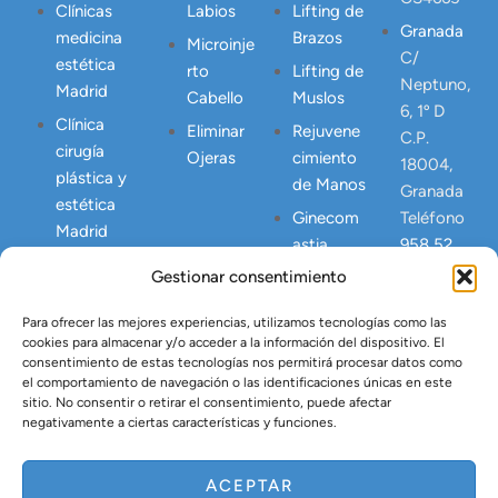
Clínicas
Labios
Lifting de
Granada
medicina
Brazos
Microinje
C/
estética
rto
Lifting de
Neptuno,
Madrid
Cabello
Muslos
6, 1º D
Clínica
Eliminar
Rejuvene
C.P.
cirugía
Ojeras
cimiento
18004,
plástica y
de Manos
Granada
estética
Ginecom
Teléfono
Madrid
astia
958 52
24 23
Gestionar consentimiento
Correcció
Junta de
n
Andalucia
Para ofrecer las mejores experiencias, utilizamos tecnologías como las
Abdomen
cookies para almacenar y/o acceder a la información del dispositivo. El
NICA
Postpart
consentimiento de estas tecnologías nos permitirá procesar datos como
23445
o
el comportamiento de navegación o las identificaciones únicas en este
sitio. No consentir o retirar el consentimiento, puede afectar
Lipo
negativamente a ciertas características y funciones.
Vaser
Tratamien
ACEPTAR