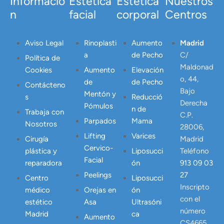
Informació
Estética
Estética
Nuestros
n
facial
corporal
Centros
Aviso Legal
Rinoplasti
Aumento
Madrid
a
de Pecho
C/
Política de
Maldonad
Cookies
Aumento
Elevación
o, 44,
de
de Pecho
Contácteno
Bajo
Mentón y
s
Reducció
Derecha
Pómulos
n de
Trabaja con
C.P.
Parpados
Mama
Nosotros
28006,
Lifting
Varices
Cirugía
Madrid
Cervico-
plástica y
Liposucci
Teléfono
Facial
reparadora
ón
913 09 03
Peelings
27
Centro
Liposucci
Inscripto
médico
Orejas en
ón
con el
estético
Asa
Ultrasóni
número
Madrid
ca
Aumento
CS4665