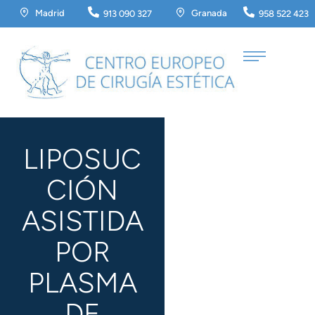
Madrid
Granada
913 090 327
958 522 423
LIPOSUC
CIÓN
ASISTIDA
POR
PLASMA
DE