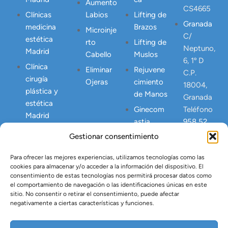
Aumento
CS4665
Clínicas
Labios
Lifting de
Granada
medicina
Brazos
Microinje
C/
estética
rto
Lifting de
Neptuno,
Madrid
Cabello
Muslos
6, 1º D
Clínica
Eliminar
Rejuvene
C.P.
cirugía
Ojeras
cimiento
18004,
plástica y
de Manos
Granada
estética
Ginecom
Teléfono
Madrid
astia
958 52
24 23
Gestionar consentimiento
Correcció
Junta de
n
Andalucia
Para ofrecer las mejores experiencias, utilizamos tecnologías como las
Abdomen
cookies para almacenar y/o acceder a la información del dispositivo. El
NICA
Postpart
consentimiento de estas tecnologías nos permitirá procesar datos como
23445
o
el comportamiento de navegación o las identificaciones únicas en este
sitio. No consentir o retirar el consentimiento, puede afectar
Lipo
negativamente a ciertas características y funciones.
Vaser