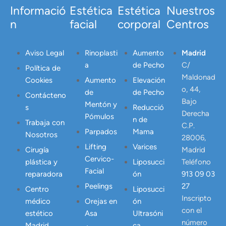
Informació
Estética
Estética
Nuestros
n
facial
corporal
Centros
Aviso Legal
Rinoplasti
Aumento
Madrid
a
de Pecho
C/
Política de
Maldonad
Cookies
Aumento
Elevación
o, 44,
de
de Pecho
Contácteno
Bajo
Mentón y
s
Reducció
Derecha
Pómulos
n de
Trabaja con
C.P.
Parpados
Mama
Nosotros
28006,
Lifting
Varices
Cirugía
Madrid
Cervico-
plástica y
Liposucci
Teléfono
Facial
reparadora
ón
913 09 03
Peelings
27
Centro
Liposucci
Inscripto
médico
Orejas en
ón
con el
estético
Asa
Ultrasóni
número
Madrid
ca