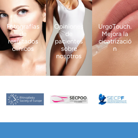
Fotografías
Opiniones
UrgoTouch.
de
de
Mejora la
resultados
pacientes
cicatrizació
clínicos
sobre
n
nosotros
VER
VER
MÁS
MÁS
VER
MÁS