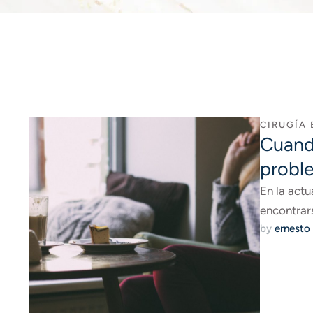
CIRUGÍA
Cuand
probl
En la actu
encontrar
by 
ernesto