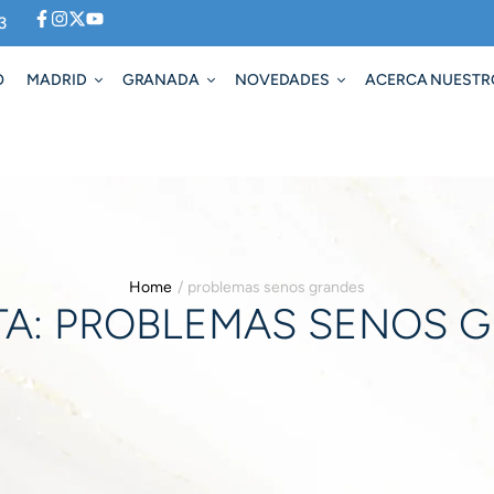
3
O
MADRID
GRANADA
NOVEDADES
ACERCA NUESTR
Home
/
problemas senos grandes
TA:
PROBLEMAS SENOS 