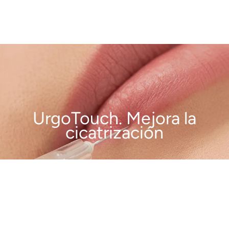
UrgoTouch. Mejora la
cicatrización
VER MÁS