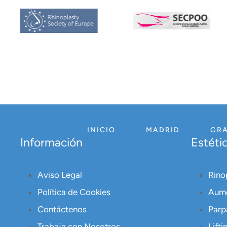
INICIO
MADRID
GR
Información
Estétic
Aviso Legal
Rino
Política de Cookies
Aume
Contáctenos
Parp
Trabaja con Nosotros
Lifti