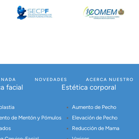
ANADA
NOVEDADES
ACERCA NUESTRO
a facial
Estética corporal
plastia
Aumento de Pecho
nto de Mentón y Pómulos
Elevación de Pecho
ados
Reducción de Mama
ng Cervico-Facial
Varices