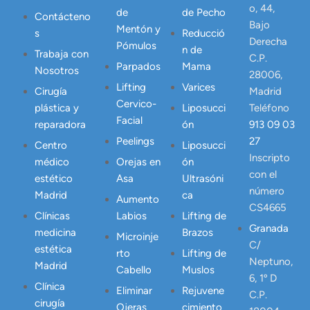
o, 44,
de
de Pecho
Contácteno
Bajo
Mentón y
s
Reducció
Derecha
Pómulos
n de
Trabaja con
C.P.
Parpados
Mama
Nosotros
28006,
Lifting
Varices
Cirugía
Madrid
Cervico-
plástica y
Liposucci
Teléfono
Facial
reparadora
ón
913 09 03
Peelings
27
Centro
Liposucci
Inscripto
médico
Orejas en
ón
con el
estético
Asa
Ultrasóni
número
Madrid
ca
Aumento
CS4665
Clínicas
Labios
Lifting de
Granada
medicina
Brazos
Microinje
C/
estética
rto
Lifting de
Neptuno,
Madrid
Cabello
Muslos
6, 1º D
Clínica
Eliminar
Rejuvene
C.P.
cirugía
Ojeras
cimiento