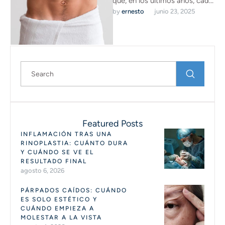
que, en los últimos años, cada
by 
ernesto
junio 23, 2025
vez más hombres recurren a
tratamientos médico
estéticos …
Featured Posts
INFLAMACIÓN TRAS UNA
RINOPLASTIA: CUÁNTO DURA
Y CUÁNDO SE VE EL
RESULTADO FINAL
agosto 6, 2026
PÁRPADOS CAÍDOS: CUÁNDO
ES SOLO ESTÉTICO Y
CUÁNDO EMPIEZA A
MOLESTAR A LA VISTA