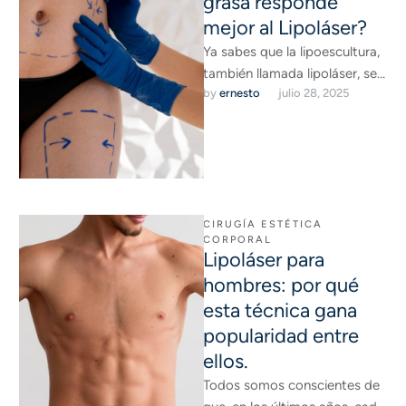
grasa responde
mejor al Lipoláser?
Ya sabes que la lipoescultura,
también llamada lipoláser, se
by 
ernesto
julio 28, 2025
ha convertido en una de las
técnicas más revolucionarias
…
CIRUGÍA ESTÉTICA 
CORPORAL
Lipoláser para
hombres: por qué
esta técnica gana
popularidad entre
ellos.
Todos somos conscientes de