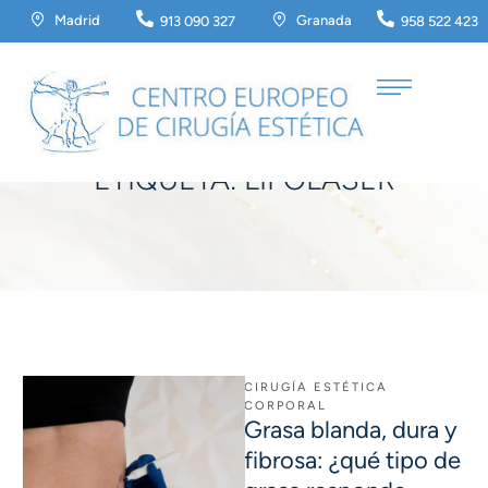
Madrid
Granada
913 090 327
958 522 423
Home
/
lipoláser
ETIQUETA:
LIPOLÁSER
CIRUGÍA ESTÉTICA 
CORPORAL
Grasa blanda, dura y
fibrosa: ¿qué tipo de