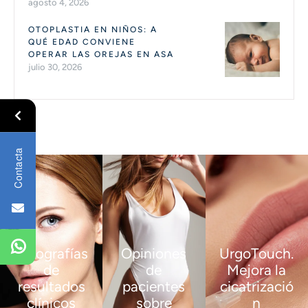
agosto 4, 2026
OTOPLASTIA EN NIÑOS: A
QUÉ EDAD CONVIENE
OPERAR LAS OREJAS EN ASA
julio 30, 2026
Contacta
Fotografías
Opiniones
UrgoTouch.
de
de
Mejora la
resultados
pacientes
cicatrizació
clínicos
sobre
n