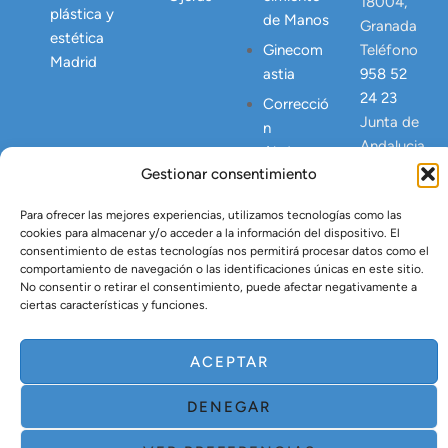
18004,
plástica y
de Manos
Granada
estética
Ginecom
Teléfono
Madrid
astia
958 52
24 23
Correcció
Junta de
n
Andalucia
Abdomen
NICA
Gestionar consentimiento
Postpart
23445
o
Para ofrecer las mejores experiencias, utilizamos tecnologías como las
Lipo
cookies para almacenar y/o acceder a la información del dispositivo. El
consentimiento de estas tecnologías nos permitirá procesar datos como el
Vaser
comportamiento de navegación o las identificaciones únicas en este sitio.
Tratamien
No consentir o retirar el consentimiento, puede afectar negativamente a
ciertas características y funciones.
to Argón
Plasma
ACEPTAR
DENEGAR