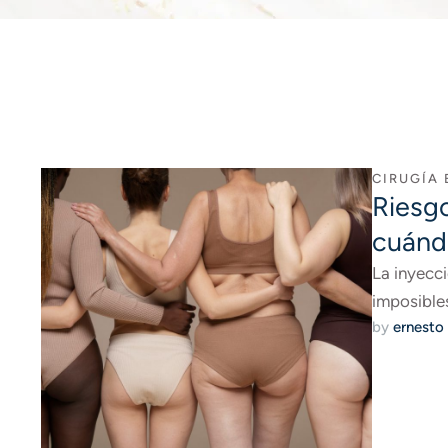
CIRUGÍA
Riesgo
cuándo
La inyecc
imposible
by 
ernesto