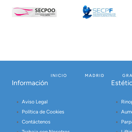
INICIO
MADRID
GR
Información
Estétic
Aviso Legal
Rino
Política de Cookies
Aume
Contáctenos
Parp
Trabaja con Nosotros
Lifti