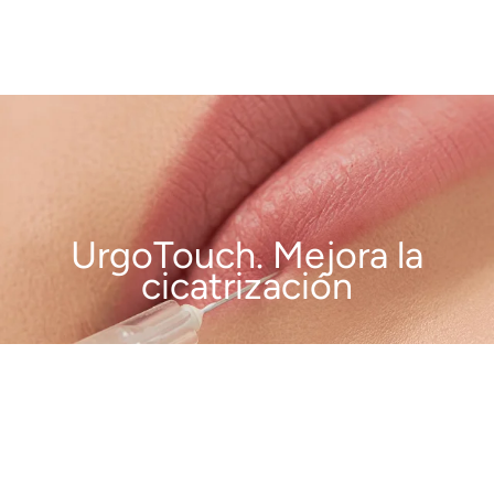
UrgoTouch. Mejora la
cicatrización
VER MÁS