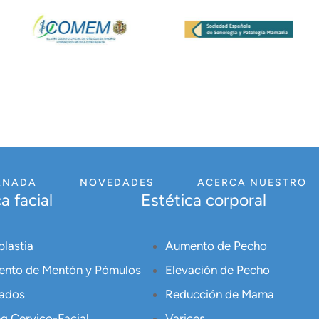
ANADA
NOVEDADES
ACERCA NUESTRO
a facial
Estética corporal
plastia
Aumento de Pecho
nto de Mentón y Pómulos
Elevación de Pecho
ados
Reducción de Mama
ng Cervico-Facial
Varices