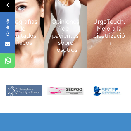
Fotografías
Opiniones
UrgoTouch.
Contacta
de
de
Mejora la
resultados
pacientes
cicatrizació
clínicos
sobre
n
nosotros
VER
VER
MÁS
MÁS
VER
MÁS