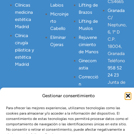
CS4665
Clínicas
Labios
Lifting de
Granada
medicina
Brazos
Microinje
C/
estética
rto
Lifting de
Neptuno,
Madrid
Cabello
Muslos
6, 1º D
Clínica
Eliminar
Rejuvene
C.P.
cirugía
Ojeras
cimiento
18004,
plástica y
de Manos
Granada
estética
Ginecom
Teléfono
Madrid
astia
958 52
24 23
Correcció
Junta de
n
Andalucia
Abdomen
Gestionar consentimiento
NICA
Postpart
23445
o
Para ofrecer las mejores experiencias, utilizamos tecnologías como las
cookies para almacenar y/o acceder a la información del dispositivo. El
Lipo
consentimiento de estas tecnologías nos permitirá procesar datos como el
Vaser
comportamiento de navegación o las identificaciones únicas en este sitio.
No consentir o retirar el consentimiento, puede afectar negativamente a
Tratamien