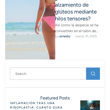
alzamiento de
glúteos mediante
hilos tensores?
Así como la alopecia se ha
convertido en el talón de
by 
ernesto
marzo 31, 2025
Aquiles de los hombres, la
gravedad se …
Featured Posts
INFLAMACIÓN TRAS UNA
RINOPLASTIA: CUÁNTO DURA