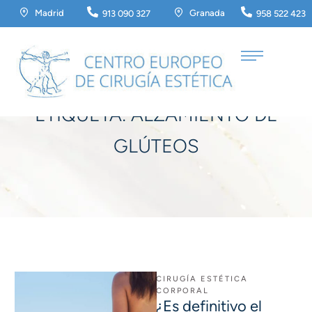
Madrid
Granada
913 090 327
958 522 423
Home
/
alzamiento de glúteos
ETIQUETA:
ALZAMIENTO DE
GLÚTEOS
CIRUGÍA ESTÉTICA 
CORPORAL
¿Es definitivo el