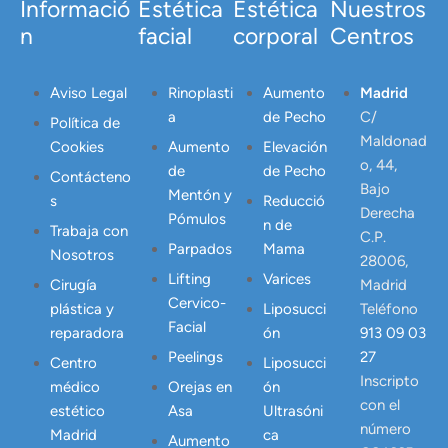
Informació
Estética
Estética
Nuestros
n
facial
corporal
Centros
Aviso Legal
Rinoplasti
Aumento
Madrid
a
de Pecho
C/
Política de
Maldonad
Cookies
Aumento
Elevación
o, 44,
de
de Pecho
Contácteno
Bajo
Mentón y
s
Reducció
Derecha
Pómulos
n de
Trabaja con
C.P.
Parpados
Mama
Nosotros
28006,
Lifting
Varices
Cirugía
Madrid
Cervico-
plástica y
Liposucci
Teléfono
Facial
reparadora
ón
913 09 03
Peelings
27
Centro
Liposucci
Inscripto
médico
Orejas en
ón
con el
estético
Asa
Ultrasóni
número
Madrid
ca
Aumento