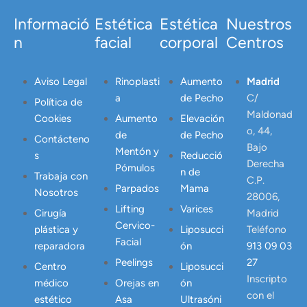
Informació
Estética
Estética
Nuestros
n
facial
corporal
Centros
Aviso Legal
Rinoplasti
Aumento
Madrid
a
de Pecho
C/
Política de
Maldonad
Cookies
Aumento
Elevación
o, 44,
de
de Pecho
Contácteno
Bajo
Mentón y
s
Reducció
Derecha
Pómulos
n de
Trabaja con
C.P.
Parpados
Mama
Nosotros
28006,
Lifting
Varices
Cirugía
Madrid
Cervico-
plástica y
Liposucci
Teléfono
Facial
reparadora
ón
913 09 03
Peelings
27
Centro
Liposucci
Inscripto
médico
Orejas en
ón
con el
estético
Asa
Ultrasóni