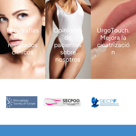
Fotografías
Opiniones
UrgoTouch.
de
de
Mejora la
resultados
pacientes
cicatrizació
clínicos
sobre
n
nosotros
VER
VER
MÁS
MÁS
VER
MÁS