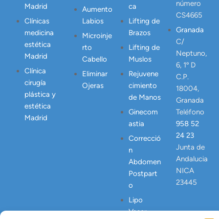
número
Madrid
ca
Aumento
CS4665
Clínicas
Labios
Lifting de
Granada
medicina
Brazos
Microinje
C/
estética
rto
Lifting de
Neptuno,
Madrid
Cabello
Muslos
6, 1º D
Clínica
Eliminar
Rejuvene
C.P.
cirugía
Ojeras
cimiento
18004,
plástica y
de Manos
Granada
estética
Ginecom
Teléfono
Madrid
astia
958 52
24 23
Correcció
Junta de
n
Andalucia
Abdomen
NICA
Postpart
23445
o
Lipo
Vaser