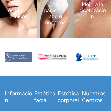
de
de
Mejora la
resultados
pacientes
cicatrizació
clínicos
sobre
n
nosotros
VER
VER
MÁS
MÁS
VER
MÁS
Informació
Estética
Estética
Nuestros
n
facial
corporal
Centros