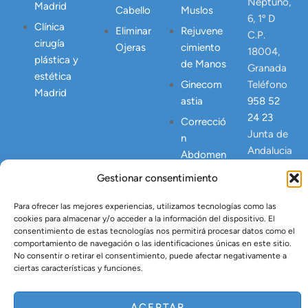
Neptuno,
Madrid
Cabello
Muslos
6, 1º D
Clínica
Eliminar
Rejuvene
C.P.
cirugía
Ojeras
cimiento
18004,
plástica y
de Manos
Granada
estética
Ginecom
Teléfono
Madrid
astia
958 52
24 23
Correcció
Junta de
n
Andalucia
Abdomen
NICA
Postpart
Gestionar consentimiento
23445
o
Para ofrecer las mejores experiencias, utilizamos tecnologías como las
Lipo
cookies para almacenar y/o acceder a la información del dispositivo. El
Vaser
consentimiento de estas tecnologías nos permitirá procesar datos como el
comportamiento de navegación o las identificaciones únicas en este sitio.
Tratamien
No consentir o retirar el consentimiento, puede afectar negativamente a
to Argón
ciertas características y funciones.
Plasma
ACEPTAR