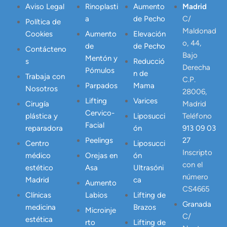
Aviso Legal
Rinoplasti
Aumento
Madrid
a
de Pecho
C/
Política de
Maldonad
Cookies
Aumento
Elevación
o, 44,
de
de Pecho
Contácteno
Bajo
Mentón y
s
Reducció
Derecha
Pómulos
n de
Trabaja con
C.P.
Parpados
Mama
Nosotros
28006,
Lifting
Varices
Cirugía
Madrid
Cervico-
plástica y
Liposucci
Teléfono
Facial
reparadora
ón
913 09 03
Peelings
27
Centro
Liposucci
Inscripto
médico
Orejas en
ón
con el
estético
Asa
Ultrasóni
número
Madrid
ca
Aumento
CS4665
Clínicas
Labios
Lifting de
Granada
medicina
Brazos
Microinje
C/
estética
rto
Lifting de