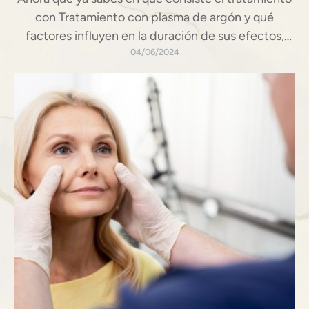
con Tratamiento con plasma de argón y qué
factores influyen en la duración de sus efectos,
quizás te estés preguntando si eres un buen
04/06/2024
candidato/a para realizarlo. Y eso es justamente lo
que vamos a abordar en este post en el que te
detallamos los requisitos …