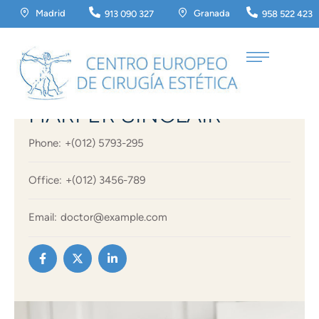
Madrid
Granada
913 090 327
958 522 423
LASER SKIN RESURFACING
HARPER SINCLAIR
Phone:
+(012) 5793-295
Office:
+(012) 3456-789
Email:
doctor@example.com