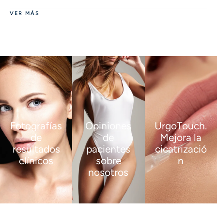
VER MÁS
Fotografías
Opiniones
UrgoTouch.
de
de
Mejora la
resultados
pacientes
cicatrizació
clínicos
sobre
n
nosotros
VER
VER
MÁS
MÁS
VER
MÁS