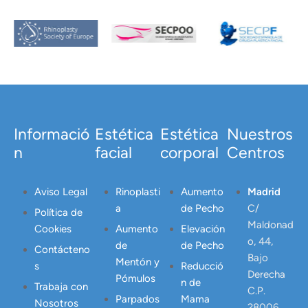
Informació
Estética
Estética
Nuestros
n
facial
corporal
Centros
Aviso Legal
Rinoplasti
Aumento
Madrid
a
de Pecho
C/
Política de
Maldonad
Cookies
Aumento
Elevación
o, 44,
de
de Pecho
Contácteno
Bajo
Mentón y
s
Reducció
Derecha
Pómulos
n de
Trabaja con
C.P.
Parpados
Mama
Nosotros
28006,