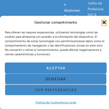
Junta de
n
Andalucia
Abdomen
NICA
Postpart
23445
o
Gestionar consentimiento
Lipo
Para ofrecer las mejores experiencias, utilizamos tecnologías como las
Vaser
cookies para almacenar y/o acceder a la información del dispositivo. El
consentimiento de estas tecnologías nos permitirá procesar datos como el
Tratamien
comportamiento de navegación o las identificaciones únicas en este sitio.
to Argón
No consentir o retirar el consentimiento, puede afectar negativamente a
Plasma
ciertas características y funciones.
ACEPTAR
DENEGAR
VER PREFERENCIAS
Política de Cookies
Aviso Legal