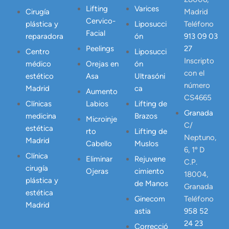
Lifting
Varices
Cirugía
Madrid
Cervico-
plástica y
Liposucci
Teléfono
Facial
reparadora
ón
913 09 03
Peelings
27
Centro
Liposucci
Inscripto
médico
Orejas en
ón
con el
estético
Asa
Ultrasóni
número
Madrid
ca
Aumento
CS4665
Clínicas
Labios
Lifting de
Granada
medicina
Brazos
Microinje
C/
estética
rto
Lifting de
Neptuno,
Madrid
Cabello
Muslos
6, 1º D
Clínica
Eliminar
Rejuvene
C.P.
cirugía
Ojeras
cimiento
18004,
plástica y
de Manos
Granada
estética
Ginecom
Teléfono
Madrid
astia
958 52
24 23
Correcció